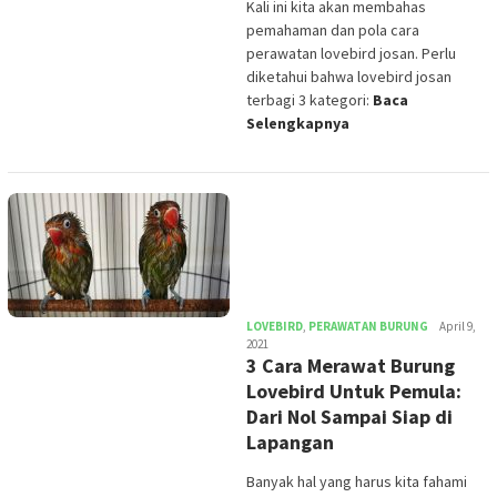
Kali ini kita akan membahas
pemahaman dan pola cara
perawatan lovebird josan. Perlu
diketahui bahwa lovebird josan
terbagi 3 kategori:
Baca
Selengkapnya
iwan
LOVEBIRD
,
PERAWATAN BURUNG
April 9,
2021
3 Cara Merawat Burung
Lovebird Untuk Pemula:
Dari Nol Sampai Siap di
Lapangan
Banyak hal yang harus kita fahami