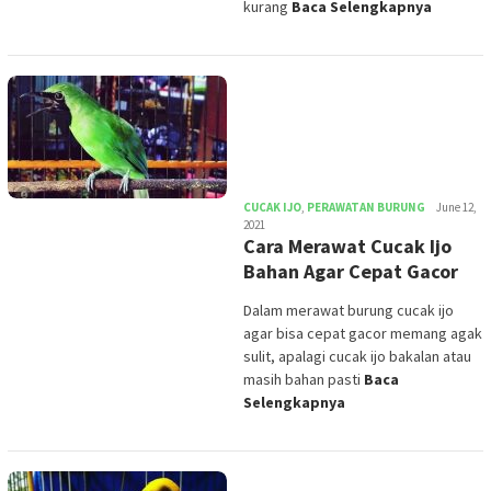
kurang
Baca Selengkapnya
iwan
CUCAK IJO
,
PERAWATAN BURUNG
June 12,
2021
Cara Merawat Cucak Ijo
Bahan Agar Cepat Gacor
Dalam merawat burung cucak ijo
agar bisa cepat gacor memang agak
sulit, apalagi cucak ijo bakalan atau
masih bahan pasti
Baca
Selengkapnya