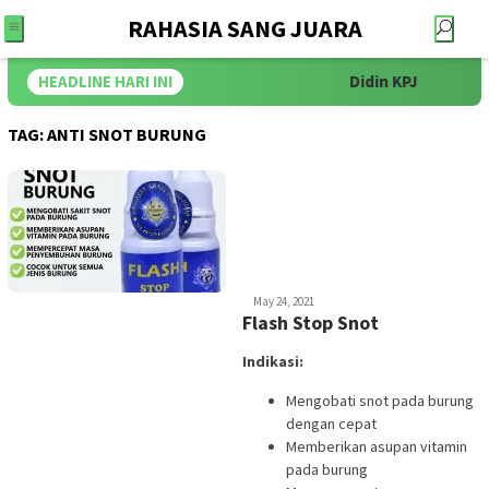
RAHASIA SANG JUARA
HEADLINE HARI INI
Didin KPJ
P
TAG:
ANTI SNOT BURUNG
iwan
May 24, 2021
Flash Stop Snot
Indikasi:
Mengobati snot pada burung
dengan cepat
Memberikan asupan vitamin
pada burung