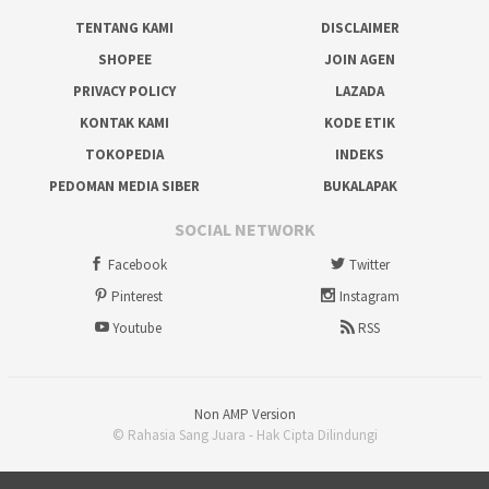
TENTANG KAMI
DISCLAIMER
SHOPEE
JOIN AGEN
PRIVACY POLICY
LAZADA
KONTAK KAMI
KODE ETIK
TOKOPEDIA
INDEKS
PEDOMAN MEDIA SIBER
BUKALAPAK
SOCIAL NETWORK
Facebook
Twitter
Pinterest
Instagram
Youtube
RSS
Non AMP Version
© Rahasia Sang Juara - Hak Cipta Dilindungi