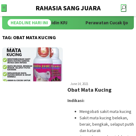
RAHASIA SANG JUARA
HEADLINE HARI INI
Didin KPJ
Perawatan Cucak Ijo Ma
TAG:
OBAT MATA KUCING
Cak
June 14, 2021
Tumin
Obat Mata Kucing
Indikasi:
Mengobati sakit mata kucing
Sakit mata kucing belekan,
berair, bengkak, selaput putih
dan katarak