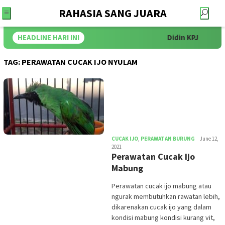
RAHASIA SANG JUARA
HEADLINE HARI INI
Didin KPJ
TAG:
PERAWATAN CUCAK IJO NYULAM
iwan
CUCAK IJO
,
PERAWATAN BURUNG
June 12,
2021
Perawatan Cucak Ijo
Mabung
Perawatan cucak ijo mabung atau
ngurak membutuhkan rawatan lebih,
dikarenakan cucak ijo yang dalam
kondisi mabung kondisi kurang vit,