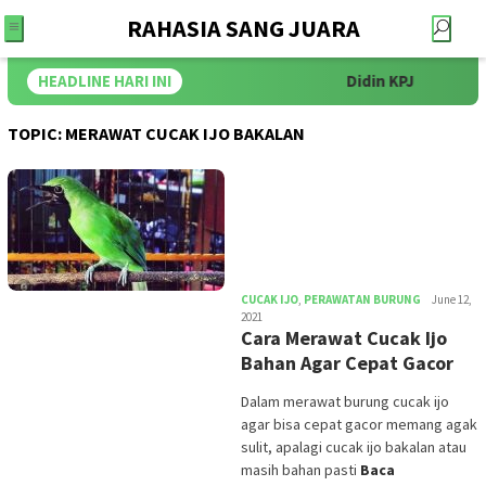
RAHASIA SANG JUARA
HEADLINE HARI INI
Didin KPJ
P
TOPIC:
MERAWAT CUCAK IJO BAKALAN
iwan
CUCAK IJO
,
PERAWATAN BURUNG
June 12,
2021
Cara Merawat Cucak Ijo
Bahan Agar Cepat Gacor
Dalam merawat burung cucak ijo
agar bisa cepat gacor memang agak
sulit, apalagi cucak ijo bakalan atau
masih bahan pasti
Baca